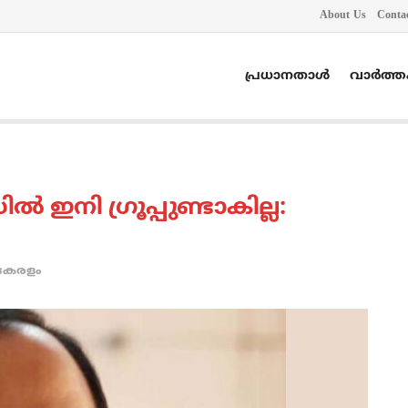
About Us
Conta
പ്രധാനതാൾ
വാർത്
 ഇനി ഗ്രൂപ്പുണ്ടാകില്ല:
കേരളം