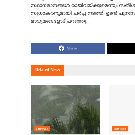
സ്ഥാനമാനങ്ങള്‍ രാജിവയ്ക്കുമെന്നും സതീ
സുധാകരനുമായി ചര്‍ച്ച നടത്തി ഉടന്‍ പുനഃസ
മാധ്യമങ്ങളോട് പറഞ്ഞു.
Share
Related
News
കേരളം
കേരളം