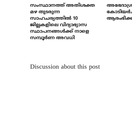
സംസ്ഥാനത്ത് അതിശക്ത
അഭേദാശ്ര
മഴ തുടരുന്ന
കോടിയര്‍
സാഹചര്യത്തിൽ 10
ആരംഭിക്ക
ജില്ലകളിലെ വിദ്യാഭ്യാസ
സ്ഥാപനങ്ങൾക്ക് നാളെ
സമ്പൂർണ അവധി
Discussion about this post