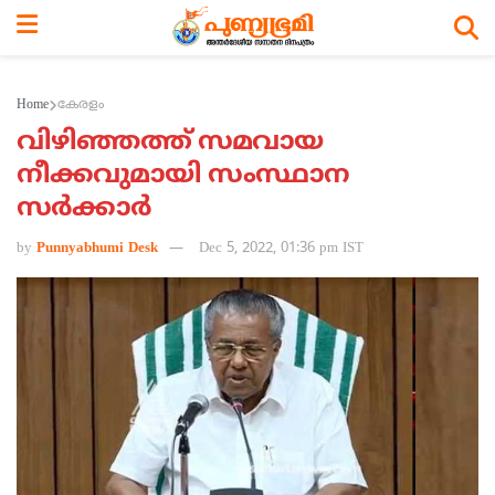
Home
കേരളം
വിഴിഞ്ഞത്ത് സമവായ
നീക്കവുമായി സംസ്ഥാന
സര്‍ക്കാര്‍
by
Punnyabhumi Desk
Dec 5, 2022, 01:36 pm IST