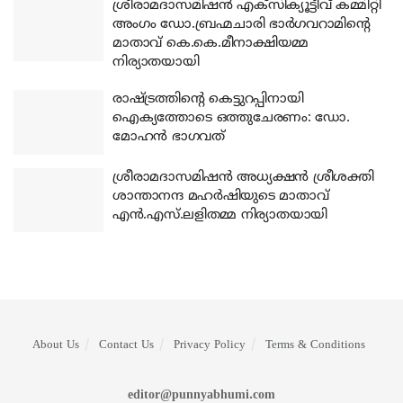
ശ്രീരാമദാസമിഷന്‍ എക്‌സിക്യൂട്ടീവ് കമ്മിറ്റി
അംഗം ഡോ.ബ്രഹ്മചാരി ഭാര്‍ഗവറാമിന്റെ
മാതാവ് കെ.കെ.മീനാക്ഷിയമ്മ
നിര്യാതയായി
രാഷ്ട്രത്തിന്റെ കെട്ടുറപ്പിനായി
ഐക്യത്തോടെ ഒത്തുചേരണം: ഡോ.
മോഹന്‍ ഭാഗവത്
ശ്രീരാമദാസമിഷന്‍ അധ്യക്ഷന്‍ ശ്രീശക്തി
ശാന്താനന്ദ മഹര്‍ഷിയുടെ മാതാവ്
എന്‍.എസ്.ലളിതമ്മ നിര്യാതയായി
About Us
Contact Us
Privacy Policy
Terms & Conditions
editor@punnyabhumi.com