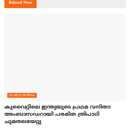
Related
News
രാഷ്ട്രാന്തരീയം
കുവൈറ്റിലെ ഇന്ത്യയുടെ പ്രഥമ വനിതാ
അംബാസഡറായി പരമിത ത്രിപാഠി
ചുമതലയേറ്റു