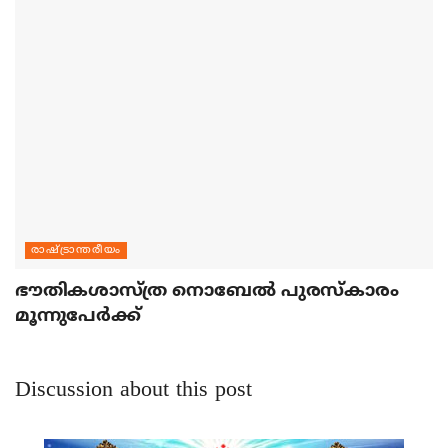
രാഷ്ട്രാന്തരീയം
ഭൗതികശാസ്ത്ര നൊബേല്‍ പുരസ്‌കാരം
മൂന്നുപേര്‍ക്ക്
Discussion about this post