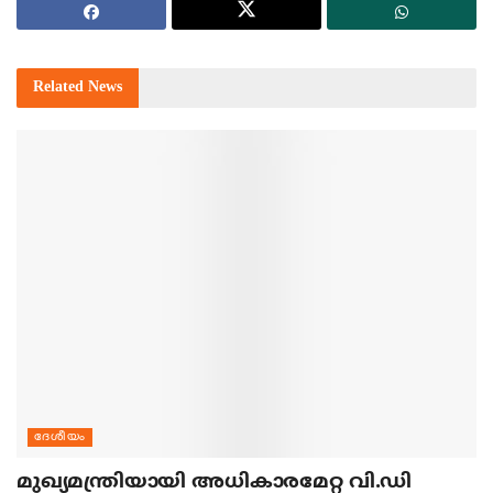
Related
News
ദേശീയം
മുഖ്യമന്ത്രിയായി അധികാരമേറ്റ വി.ഡി