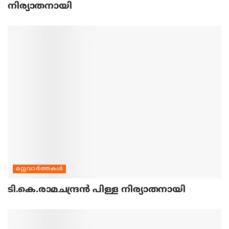
നിര്യാതനായി
മറ്റുവാര്‍ത്തകള്‍
ടി.കെ.രാമചന്ദ്രന്‍ പിള്ള നിര്യാതനായി