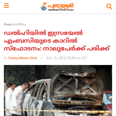
Home
ദേശീയം
ഡല്‍ഹിയില്‍ ഇസ്രയേല്‍
എംബസിയുടെ കാറില്‍
സ്‌ഫോടനം: നാലുപേര്‍ക്ക് പരിക്ക്
by
Punnyabhumi Desk
Feb 13, 2012, 06:48 pm IST