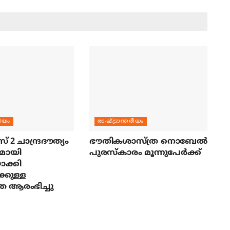
രീയം
രാഷ്ട്രാന്തരീയം
സ് 2 ചാന്ദ്രദൗത്യം
ഭൗതികശാസ്ത്ര നൊബേല്‍
മായി
പുരസ്‌കാരം മൂന്നുപേര്‍ക്ക്
ാക്കി
്കുള്ള
ര ആരംഭിച്ചു