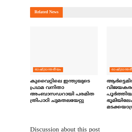
Related
News
രാഷ്ട്രാന്തരീയം
രാഷ്ട്രാന്ത
കുവൈറ്റിലെ ഇന്ത്യയുടെ
ആര്‍ട്ടെമി
പ്രഥമ വനിതാ
വിജയകര
അംബാസഡറായി പരമിത
പൂര്‍ത്തിയ
ത്രിപാഠി ചുമതലയേറ്റു
ഭൂമിയിലേക
മടക്കയാത്
Discussion about this post