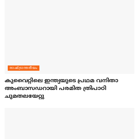
രാഷ്ട്രാന്തരീയം
കുവൈറ്റിലെ ഇന്ത്യയുടെ പ്രഥമ വനിതാ
അംബാസഡറായി പരമിത ത്രിപാഠി
ചുമതലയേറ്റു