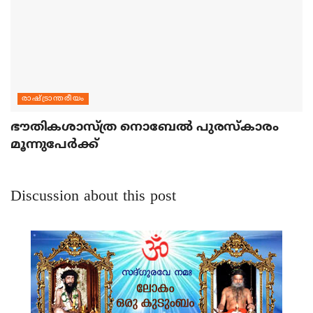
രാഷ്ട്രാന്തരീയം
ഭൗതികശാസ്ത്ര നൊബേല്‍ പുരസ്‌കാരം
മൂന്നുപേര്‍ക്ക്
Discussion about this post