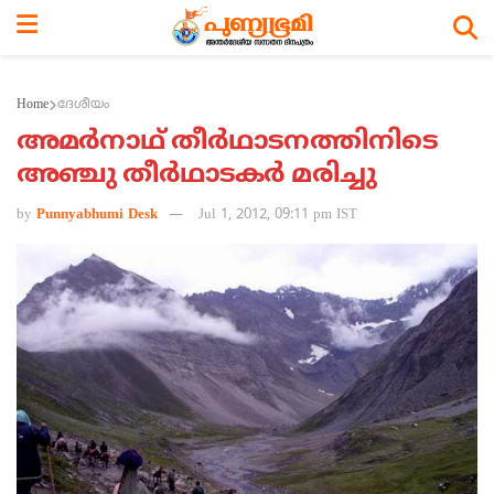
Home
ദേശീയം
അമര്‍നാഥ് തീര്‍ഥാടനത്തിനിടെ
അഞ്ചു തീര്‍ഥാടകര്‍ മരിച്ചു
by
Punnyabhumi Desk
Jul 1, 2012, 09:11 pm IST