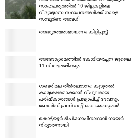
സാഹചര്യത്തിൽ 10 ജില്ലകളിലെ
വിദ്യാഭ്യാസ സ്ഥാപനങ്ങൾക്ക് നാളെ
സമ്പൂർണ അവധി
അദ്ധ്യാത്മരാമായണം കിളിപ്പാട്ട്
അഭേദാശ്രമത്തില്‍ കോടിയര്‍ച്ചന ജൂലൈ
11 ന് ആരംഭിക്കും
ശബരിമല തീര്‍ത്ഥാടനം: കൂടുതല്‍
കാര്യക്ഷമമാക്കാന്‍ വിപുലമായ
പരിഷ്‌കാരങ്ങള്‍ പ്രഖ്യാപിച്ച് ദേവസ്വം
ബോര്‍ഡ് പ്രസിഡന്റ് കെ.ജയകുമാര്‍
കൊട്ടിയൂര്‍ ടി.പി.ഗോപിനാഥാന്‍ നായര്‍
നിര്യാതനായി