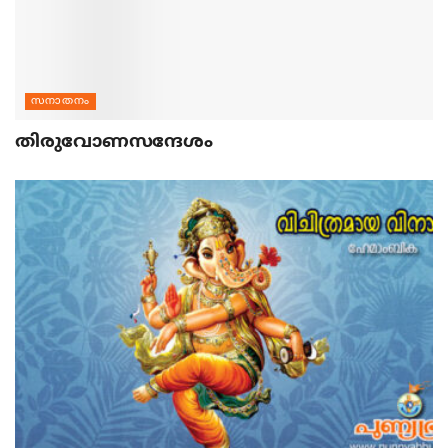
സനാതനം
തിരുവോണസന്ദേശം