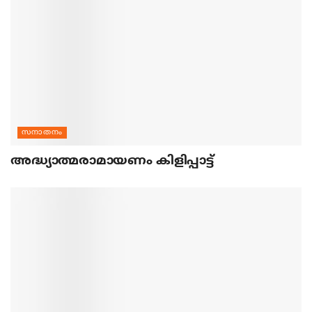
സനാതനം
അദ്ധ്യാത്മരാമായണം കിളിപ്പാട്ട്