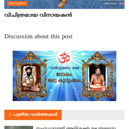
സനാതനം
വിചിത്രമായ വിനായകന്‍
Discussion about this post
പുതിയ വാർത്തകൾ
സംസ്ഥാനത്ത് അതിശക്ത മഴ തുടരുന്ന