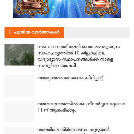
പുതിയ വാർത്തകൾ
സംസ്ഥാനത്ത് അതിശക്ത മഴ തുടരുന്ന
സാഹചര്യത്തിൽ 10 ജില്ലകളിലെ
വിദ്യാഭ്യാസ സ്ഥാപനങ്ങൾക്ക് നാളെ
സമ്പൂർണ അവധി
അദ്ധ്യാത്മരാമായണം കിളിപ്പാട്ട്
അഭേദാശ്രമത്തില്‍ കോടിയര്‍ച്ചന ജൂലൈ
11 ന് ആരംഭിക്കും
ശബരിമല തീര്‍ത്ഥാടനം: കൂടുതല്‍