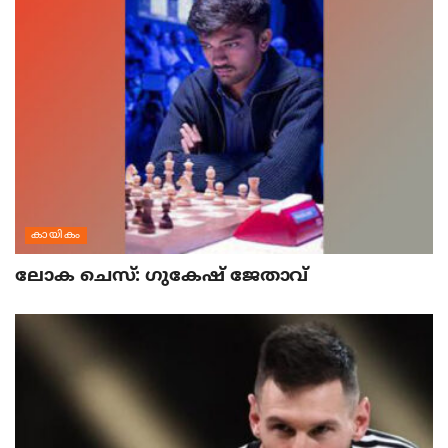
കായികം
ലോക ചെസ്: ഗുകേഷ് ജേതാവ്