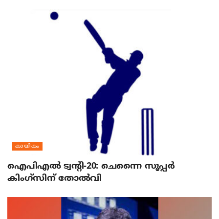
കായികം
ഐപിഎല്‍ ട്വന്റി-20: ചെന്നൈ സൂപ്പര്‍
കിംഗ്‌സിന് തോല്‍വി