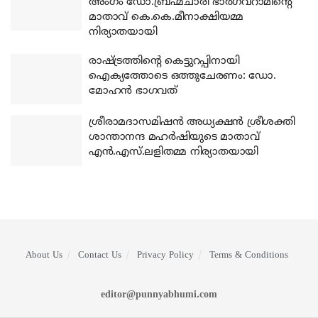
അംഗം ഡോ.ബ്രഹ്മചാരി ഭാര്‍ഗവറാമിന്റെ
മാതാവ് കെ.കെ.മീനാക്ഷിയമ്മ
നിര്യാതയായി
രാഷ്ട്രത്തിന്റെ കെട്ടുറപ്പിനായി
ഐക്യത്തോടെ ഒത്തുചേരണം: ഡോ.
മോഹന്‍ ഭാഗവത്
ശ്രീരാമദാസമിഷന്‍ അധ്യക്ഷന്‍ ശ്രീശക്തി
ശാന്താനന്ദ മഹര്‍ഷിയുടെ മാതാവ്
എന്‍.എസ്.ലളിതമ്മ നിര്യാതയായി
About Us
Contact Us
Privacy Policy
Terms & Conditions
editor@punnyabhumi.com