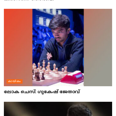
കായികം
ലോക ചെസ്: ഗുകേഷ് ജേതാവ്