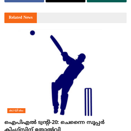
Related
News
കായികം
ഐപിഎല്‍ ട്വന്റി-20: ചെന്നൈ സൂപ്പര്‍
കിംഗ്‌സിന് തോല്‍വി