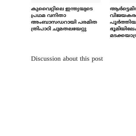
കുവൈറ്റിലെ ഇന്ത്യയുടെ
ആര്‍ട്ടെമി
പ്രഥമ വനിതാ
വിജയകര
അംബാസഡറായി പരമിത
പൂര്‍ത്തിയ
ത്രിപാഠി ചുമതലയേറ്റു
ഭൂമിയിലേക
മടക്കയാത്
Discussion about this post