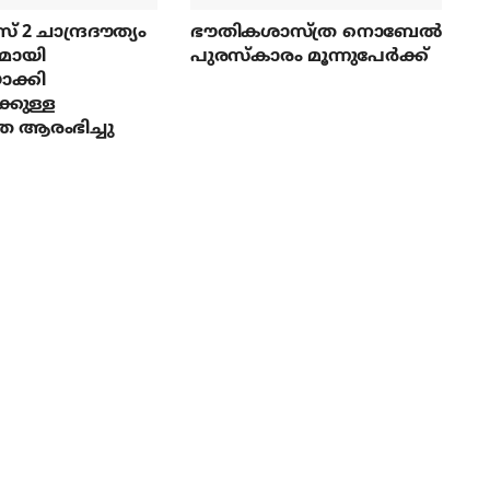
സ് 2 ചാന്ദ്രദൗത്യം
ഭൗതികശാസ്ത്ര നൊബേല്‍
മായി
പുരസ്‌കാരം മൂന്നുപേര്‍ക്ക്
ാക്കി
്കുള്ള
ര ആരംഭിച്ചു