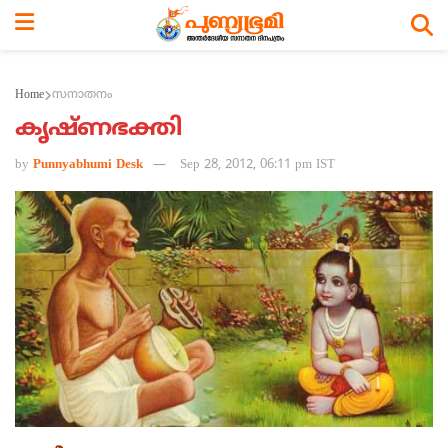
Home
സനാതനം
കൃഷ്ണഭക്തി
by
Punnyabhumi Desk
Sep 28, 2012, 06:11 pm IST