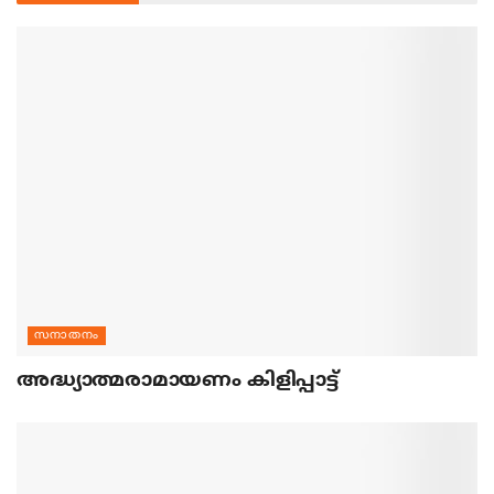
സനാതനം
അദ്ധ്യാത്മരാമായണം കിളിപ്പാട്ട്