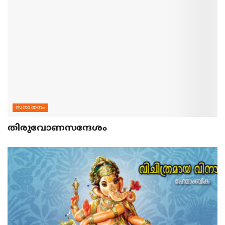
സനാതനം
തിരുവോണസന്ദേശം