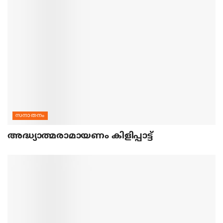
സനാതനം
അദ്ധ്യാത്മരാമായണം കിളിപ്പാട്ട്