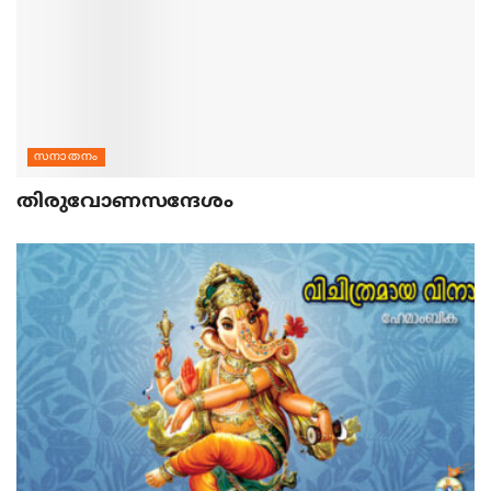
സനാതനം
തിരുവോണസന്ദേശം