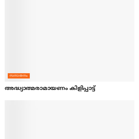
സനാതനം
അദ്ധ്യാത്മരാമായണം കിളിപ്പാട്ട്