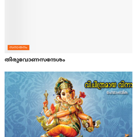
സനാതനം
തിരുവോണസന്ദേശം