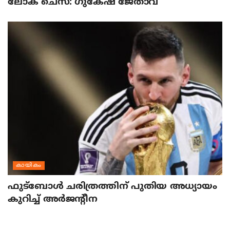
ലോക ചെസ്: ഗുകേഷ് ജേതാവ്
കായികം
ഫുട്‌ബോള്‍ ചരിത്രത്തിന് പുതിയ അധ്യായം
കുറിച്ച് അര്‍ജന്റീന