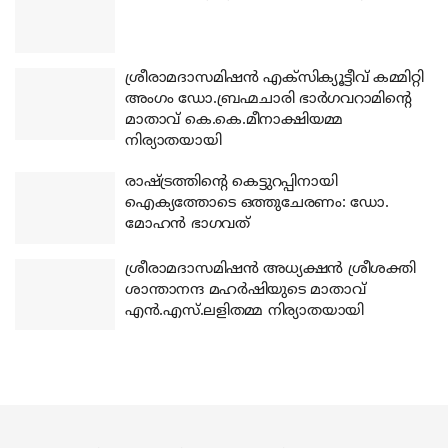
ശ്രീരാമദാസമിഷന്‍ എക്‌സിക്യൂട്ടീവ് കമ്മിറ്റി
അംഗം ഡോ.ബ്രഹ്മചാരി ഭാര്‍ഗവറാമിന്റെ
മാതാവ് കെ.കെ.മീനാക്ഷിയമ്മ
നിര്യാതയായി
രാഷ്ട്രത്തിന്റെ കെട്ടുറപ്പിനായി
ഐക്യത്തോടെ ഒത്തുചേരണം: ഡോ.
മോഹന്‍ ഭാഗവത്
ശ്രീരാമദാസമിഷന്‍ അധ്യക്ഷന്‍ ശ്രീശക്തി
ശാന്താനന്ദ മഹര്‍ഷിയുടെ മാതാവ്
എന്‍.എസ്.ലളിതമ്മ നിര്യാതയായി