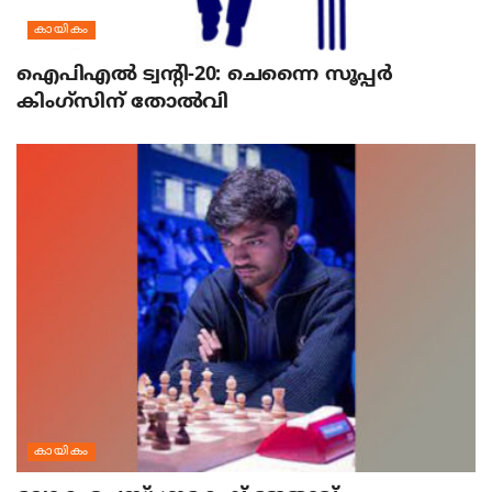
കായികം
ഐപിഎല്‍ ട്വന്റി-20: ചെന്നൈ സൂപ്പര്‍
കിംഗ്‌സിന് തോല്‍വി
കായികം