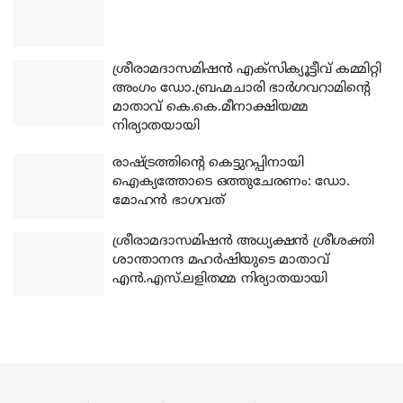
ശ്രീരാമദാസമിഷന്‍ എക്‌സിക്യൂട്ടീവ് കമ്മിറ്റി
അംഗം ഡോ.ബ്രഹ്മചാരി ഭാര്‍ഗവറാമിന്റെ
മാതാവ് കെ.കെ.മീനാക്ഷിയമ്മ
നിര്യാതയായി
രാഷ്ട്രത്തിന്റെ കെട്ടുറപ്പിനായി
ഐക്യത്തോടെ ഒത്തുചേരണം: ഡോ.
മോഹന്‍ ഭാഗവത്
ശ്രീരാമദാസമിഷന്‍ അധ്യക്ഷന്‍ ശ്രീശക്തി
ശാന്താനന്ദ മഹര്‍ഷിയുടെ മാതാവ്
എന്‍.എസ്.ലളിതമ്മ നിര്യാതയായി