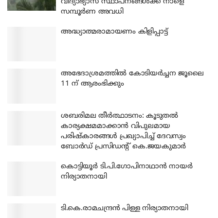
വിദ്യാഭ്യാസ സ്ഥാപനങ്ങൾക്ക് നാളെ
സമ്പൂർണ അവധി
അദ്ധ്യാത്മരാമായണം കിളിപ്പാട്ട്
അഭേദാശ്രമത്തില്‍ കോടിയര്‍ച്ചന ജൂലൈ
11 ന് ആരംഭിക്കും
ശബരിമല തീര്‍ത്ഥാടനം: കൂടുതല്‍
കാര്യക്ഷമമാക്കാന്‍ വിപുലമായ
പരിഷ്‌കാരങ്ങള്‍ പ്രഖ്യാപിച്ച് ദേവസ്വം
ബോര്‍ഡ് പ്രസിഡന്റ് കെ.ജയകുമാര്‍
കൊട്ടിയൂര്‍ ടി.പി.ഗോപിനാഥാന്‍ നായര്‍
നിര്യാതനായി
ടി.കെ.രാമചന്ദ്രന്‍ പിള്ള നിര്യാതനായി