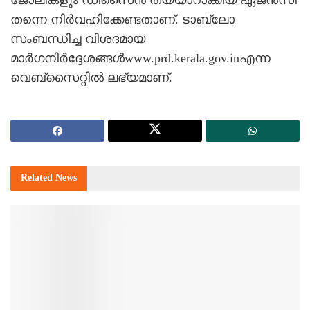
തന്നെ നിര്‍വഹിക്കേണ്ടതാണ്. ടാബ്ലോ
സംബന്ധിച്ച വിശദമായ
മാര്‍ഗനിര്‍ദ്ദേശങ്ങള്‍www.prd.kerala.gov.inഎന്ന
വെബ്‌സൈറ്റില്‍ ലഭ്യമാണ്.
Related
News