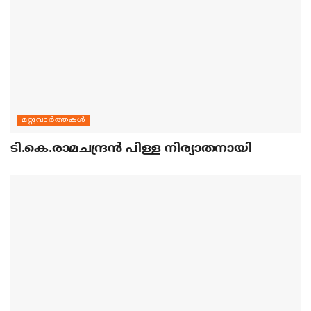
മറ്റുവാര്‍ത്തകള്‍
ടി.കെ.രാമചന്ദ്രന്‍ പിള്ള നിര്യാതനായി