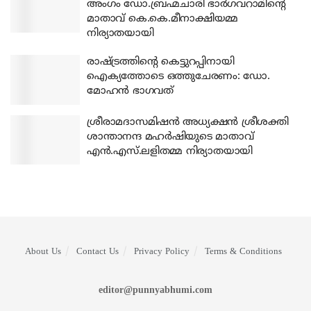
അംഗം ഡോ.ബ്രഹ്മചാരി ഭാര്‍ഗവറാമിന്റെ
മാതാവ് കെ.കെ.മീനാക്ഷിയമ്മ
നിര്യാതയായി
രാഷ്ട്രത്തിന്റെ കെട്ടുറപ്പിനായി
ഐക്യത്തോടെ ഒത്തുചേരണം: ഡോ.
മോഹന്‍ ഭാഗവത്
ശ്രീരാമദാസമിഷന്‍ അധ്യക്ഷന്‍ ശ്രീശക്തി
ശാന്താനന്ദ മഹര്‍ഷിയുടെ മാതാവ്
എന്‍.എസ്.ലളിതമ്മ നിര്യാതയായി
About Us
Contact Us
Privacy Policy
Terms & Conditions
editor@punnyabhumi.com