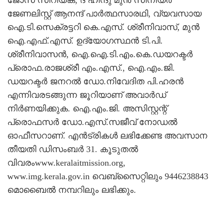
ജേണലിസ്റ്റ് ആനന്ദ് പാര്‍ത്ഥസാരഥി, വ്യവസായ
ഐ.ടി.സെക്രട്ടറി കെ.എസ്. ശ്രീനിവാസ്, മുന്‍
ഐ.എഫ്.എസ്. ഉദ്യോഗസ്ഥന്‍ ടി.പി.
ശ്രീനിവാസന്‍, ഐ.ഐ.ടി.എം.കെ.ഡയറക്ടര്‍
പ്രൊഫ.രാജശ്രീ എം.എസ്., ഐ.എം.ജി.
ഡയറക്ടര്‍ ജനറല്‍ ഡോ.നിവേദിത പി.ഹരന്‍
എന്നിവരടങ്ങുന്ന ജൂറിയാണ് അവാര്‍ഡ്
നിര്‍ണയിക്കുക. ഐ.എം.ജി. അസിസ്റ്റന്റ്
പ്രൊഫസര്‍ ഡോ.എസ്.സജീവ് നോഡല്‍
ഓഫീസറാണ്. എന്‍ട്രികള്‍ ലഭിക്കേണ്ട അവസാന
തീയതി ഡിസംബര്‍ 31. കൂടുതല്‍
വിവരംwww.keralaitmission.org,
www.img.kerala.gov.in വെബ്‌സൈറ്റിലും 9446238843
മൊബൈല്‍ നമ്പറിലും ലഭിക്കും.