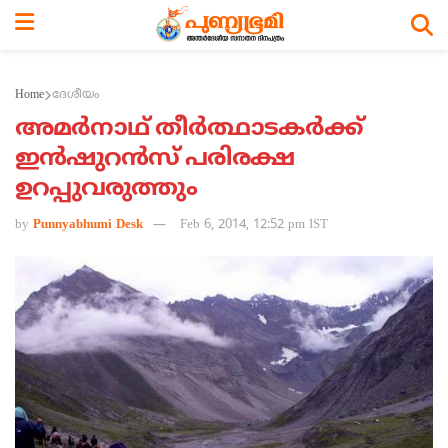
Home
ദേശീയം
അമര്‍നാഥ് തീര്‍ത്ഥാടകര്‍ക്ക്
ഇന്‍ഷുറന്‍സ് പരിരക്ഷ
ഉറപ്പുവരുത്തും
by
Punnyabhumi Desk
Feb 6, 2014, 12:52 pm IST