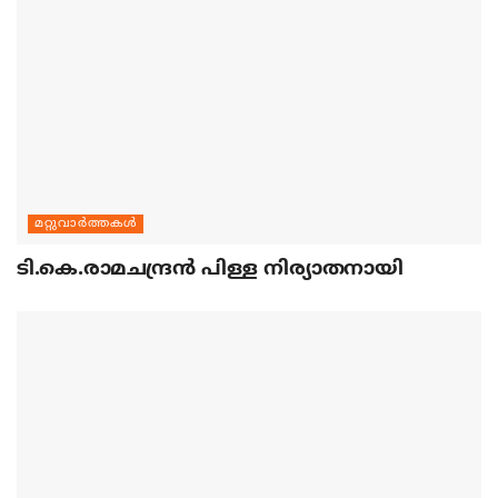
മറ്റുവാര്‍ത്തകള്‍
ടി.കെ.രാമചന്ദ്രന്‍ പിള്ള നിര്യാതനായി