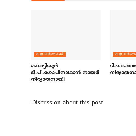
മറ്റുവാര്‍ത്തകള്‍
മറ്റുവാര്‍ത്
കൊട്ടിയൂര്‍
ടി.കെ.രാമച
ടി.പി.ഗോപിനാഥാന്‍ നായര്‍
നിര്യാതന
നിര്യാതനായി
Discussion about this post