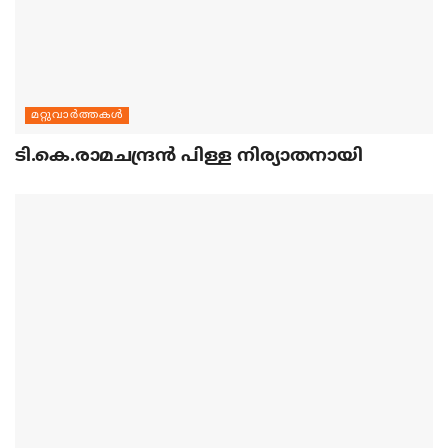
മറ്റുവാര്‍ത്തകള്‍
ടി.കെ.രാമചന്ദ്രന്‍ പിള്ള നിര്യാതനായി