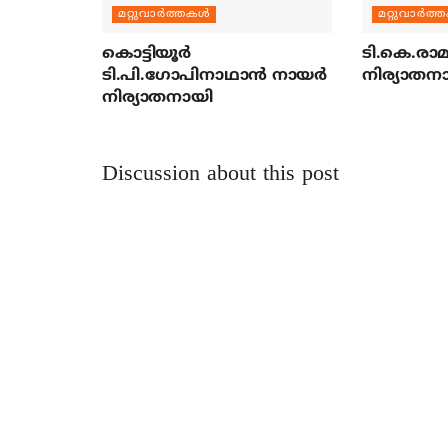
മറ്റുവാര്‍ത്തകള്‍
മറ്റുവാര്‍ത്
കൊട്ടിയൂര്‍
ടി.കെ.രാമച
ടി.പി.ഗോപിനാഥാന്‍ നായര്‍
നിര്യാതന
നിര്യാതനായി
Discussion about this post