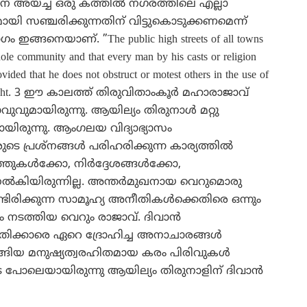
വിന് അയച്ച ഒരു കത്തില്‍ നഗരത്തിലെ എല്ലാ
ായി സഞ്ചരിക്കുന്നതിന് വിട്ടുകൊടുക്കണമെന്ന്
 ഇങ്ങനെയാണ്. ”The public high streets of all towns
whole community and that every man by his casts or religion
ovided that he does not obstruct or motest others in the use of
 that right. 3 ഈ കാലത്ത് തിരുവിതാംകൂര്‍ മഹാരാജാവ്
ുവുമായിരുന്നു. ആയില്യം തിരുനാള്‍ മറ്റു
നായിരുന്നു. ആംഗലയ വിദ്യാഭ്യാസം
ടെ പ്രശ്‌നങ്ങള്‍ പരിഹരിക്കുന്ന കാര്യത്തില്‍
്തുകള്‍ക്കോ, നിര്‍ദ്ദേശങ്ങള്‍ക്കോ,
കിയിരുന്നില്ല. അന്തര്‍മുഖനായ വെറുമൊരു
്ടിരിക്കുന്ന സാമൂഹ്യ അനീതികള്‍ക്കെതിരെ ഒന്നും
നടത്തിയ വെറും രാജാവ്. ദിവാന്‍
ക്കാരെ ഏറെ ദ്രോഹിച്ച അനാചാരങ്ങള്‍
ുടങ്ങിയ മനുഷ്യത്വരഹിതമായ കരം പിരിവുകള്‍
ൂട പോലെയായിരുന്നു ആയില്യം തിരുനാളിന് ദിവാന്‍