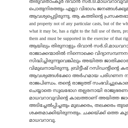
തിരുവിതാംകൂര്‍ ദിവാന്‍ സര്‍.ടി.മാധവറാവു
പൊതുനിരത്തും എല്ലാ വിഭാഗം ജനങ്ങള്‍ക്കുമ
ആവശ്യപ്പെട്ടിരുന്നു. ആ കത്തിന്റെ പ്രസക്തഭാഗം
and property not of any particular casts, but of the 
what it may be, has a right to the full use of them, pr
them and must be supported in the exercise of
ആയില്യം തിരുനാളും ദിവാന്‍ സര്‍.ടി.മാധവറാവ
രാജാക്കന്മാരില്‍ നിന്നൊക്കെ വിദ്യാസമ്പന്ന
സിദ്ധിച്ചിരുന്നുവെങ്കിലും അയിത്ത ജാതിക്കാരു
വിമുഖനായിരുന്നു. ബ്രിട്ടീഷ് റസിഡന്റിന്റെ കത
ആവശ്യങ്ങള്‍ക്കോ അര്‍ഹമായ പരിഗണന നല്‍
രാജപിണ്ഡം. തന്റെ രാജ്യത്ത് സംഭവിച്ചുകൊണ
ചെയ്യാതെ സുഖഭോഗ തല്പരനായി രാജ്യഭരണം 
മാധവറാവുവിന്റെ കാലത്താണ് അയിത്ത ജാതി
അടിച്ചേല്‍പ്പിച്ചതും മുലക്കരം, തലക്കരം ത
ശക്തമാക്കിയിരുന്നതും. ചക്കയ്ക്ക് ഒത്ത ക
മാധവറാവു.