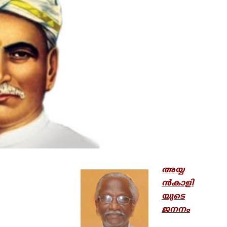
അയ്യ
ന്‍കാളി
യുടെ
ജനനം