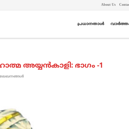
About Us
Conta
പ്രധാനതാൾ
വാർത്
ാത്മ അയ്യന്‍കാളി: ഭാഗം -1
ലേഖനങ്ങള്‍