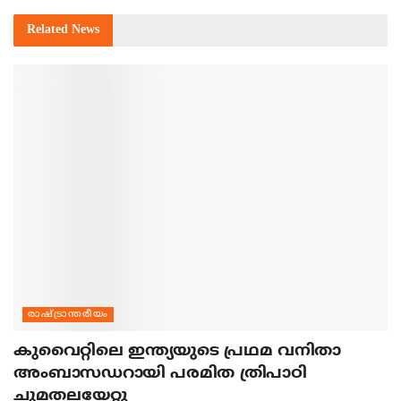
Related
News
രാഷ്ട്രാന്തരീയം
കുവൈറ്റിലെ ഇന്ത്യയുടെ പ്രഥമ വനിതാ
അംബാസഡറായി പരമിത ത്രിപാഠി
ചുമതലയേറ്റു