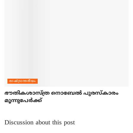
രാഷ്ട്രാന്തരീയം
ഭൗതികശാസ്ത്ര നൊബേല്‍ പുരസ്‌കാരം
മൂന്നുപേര്‍ക്ക്
Discussion about this post