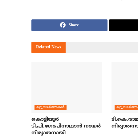
Share
Related
News
മറ്റുവാര്‍ത്തകള്‍
മറ്റുവാര്‍ത്
കൊട്ടിയൂര്‍
ടി.കെ.രാമച
ടി.പി.ഗോപിനാഥാന്‍ നായര്‍
നിര്യാതന
നിര്യാതനായി