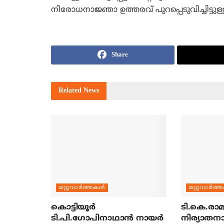
നിരോധനാജ്ഞാ ഉത്തരവ് പുറപ്പെടുവിച്ചിട്ടുള്
Share
Related
News
മറ്റുവാര്‍ത്തകള്‍
മറ്റുവാര്‍ത്
കൊട്ടിയൂര്‍
ടി.കെ.രാമച
ടി.പി.ഗോപിനാഥാന്‍ നായര്‍
നിര്യാതന