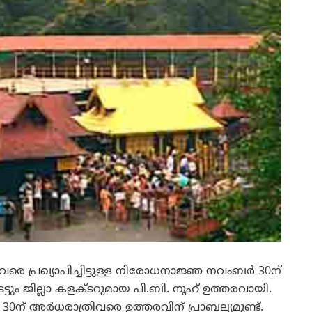
വരെ പ്രഖ്യാപിച്ചിട്ടുള്ള നിരോധനാജ്ഞ നവംബര്‍ 30ന്
ട്രേട്ടും ജില്ലാ കളക്ടറുമായ പി.ബി. നൂഹ് ഉത്തരവായി.
30ന് അര്‍ധരാത്രിവരെ ഉത്തരവിന് പ്രാബല്യമുണ്ട്.