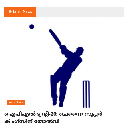
Related
News
കായികം
ഐപിഎല്‍ ട്വന്റി-20: ചെന്നൈ സൂപ്പര്‍
കിംഗ്‌സിന് തോല്‍വി