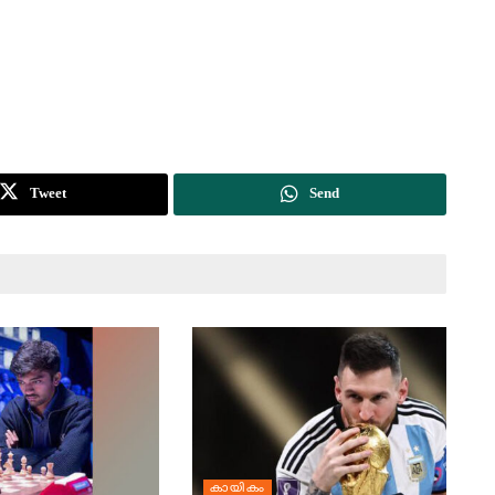
Tweet
Send
കായികം