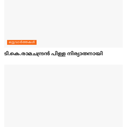
മറ്റുവാര്‍ത്തകള്‍
ടി.കെ.രാമചന്ദ്രന്‍ പിള്ള നിര്യാതനായി