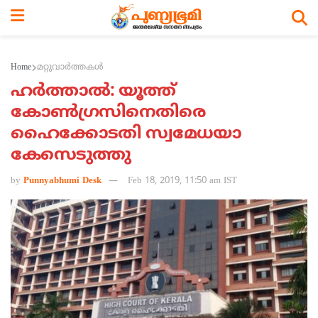
Home
മറ്റുവാര്‍ത്തകള്‍
ഹര്‍ത്താല്‍: യൂത്ത്
കോണ്‍ഗ്രസിനെതിരെ
ഹൈക്കോടതി സ്വമേധയാ
കേസെടുത്തു
by
Punnyabhumi Desk
Feb 18, 2019, 11:50 am IST