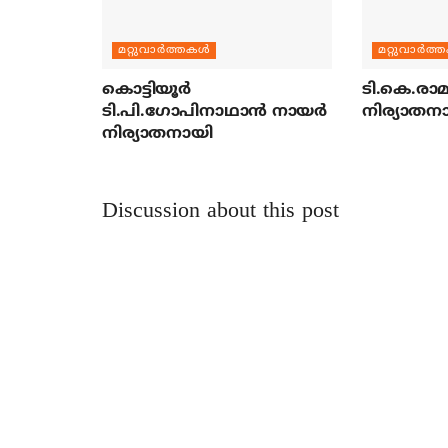
മറ്റുവാര്‍ത്തകള്‍
മറ്റുവാര്‍ത്
കൊട്ടിയൂര്‍
ടി.കെ.രാമച
ടി.പി.ഗോപിനാഥാന്‍ നായര്‍
നിര്യാതന
നിര്യാതനായി
Discussion about this post