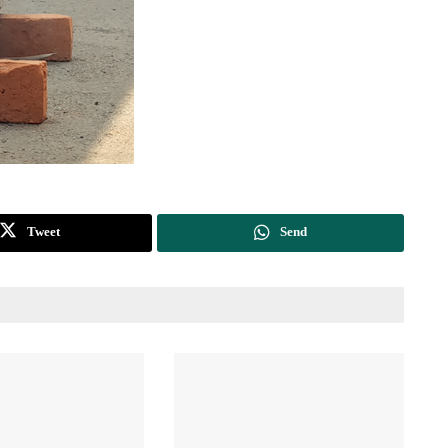
Tweet
Send