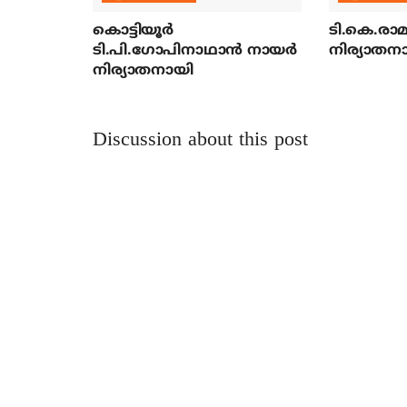
കൊട്ടിയൂര്‍
ടി.കെ.രാമച
ടി.പി.ഗോപിനാഥാന്‍ നായര്‍
നിര്യാതന
നിര്യാതനായി
Discussion about this post