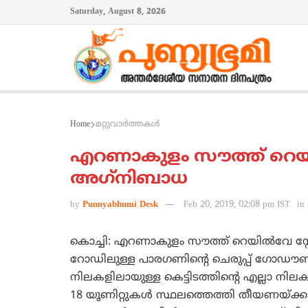
Saturday, August 8, 2026
Home
മറ്റുവാര്‍ത്തകള്‍
എറണാകുളം സൗത്ത് റെയില്
അഗ്‌നിബാധ
by
Punnyabhumi Desk
Feb 20, 2019, 02:08 pm IST
in
കൊച്ചി: എറണാകുളം സൗത്ത് റെയില്‍വേ സ്റ്
റോഡിലുള്ള പാരഗണിന്റെ ചെരുപ്പ് ഗോഡൗണി
നിലകളിലായുള്ള കെട്ടിടത്തിന്റെ എല്ലാ നിലക
18 യൂണിറ്റുകള്‍ സ്ഥലത്തെത്തി തീയണയ്ക