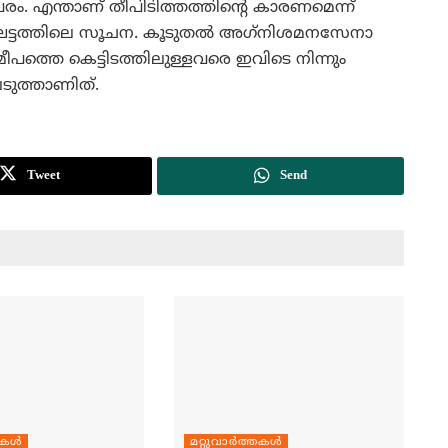
ിവരം. എന്താണ് തീപിടിത്തത്തിന്റെ കാരണമെന്ന്
ക ഘട്ടത്തിലെ സൂചന. കൂടുതല്‍ അഗ്‌നിശമനസേനാ
സമീപത്തെ കെട്ടിടത്തിലുള്ളവരെ ഇവിടെ നിന്നും
െടുത്താണിത്.
Tweet
Send
തകള്‍
മറ്റുവാര്‍ത്തകള്‍