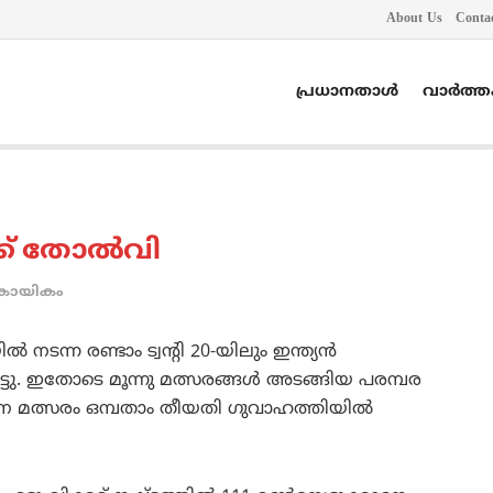
About Us
Conta
പ്രധാനതാൾ
വാർത്
ക്ക് തോല്‍വി
കായികം
നടന്ന രണ്ടാം ട്വന്റി 20-യിലും ഇന്ത്യന്‍
ട്ടു. ഇതോടെ മൂന്നു മത്സരങ്ങള്‍ അടങ്ങിയ പരമ്പര
ാന മത്സരം ഒമ്പതാം തീയതി ഗുവാഹത്തിയില്‍