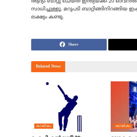
ആദ്യം ബാറ്റു ചെയ്ത ഇന്ത്യയ്ക്ക് 20 ഓവറില്‍ 
സാധിച്ചുള്ളൂ. മറുപടി ബാറ്റിങ്ങിനിറങ്ങിയ ഇംഗ്
ലക്ഷ്യം കണ്ടു.
Share
Related
News
കായികം
കായികം