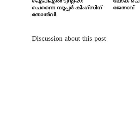
ഐപിഎല്‍ ട്വന്റി-20:
ലോക ചെസ
ചെന്നൈ സൂപ്പര്‍ കിംഗ്‌സിന്
ജേതാവ്
തോല്‍വി
Discussion about this post