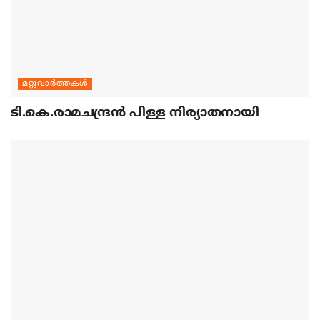
മറ്റുവാര്‍ത്തകള്‍
ടി.കെ.രാമചന്ദ്രന്‍ പിള്ള നിര്യാതനായി