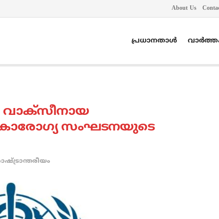
About Us
Conta
പ്രധാനതാൾ
വാർത്
 വാക്‌സീനായ
 ലോകാരോഗ്യ സംഘടനയുടെ
ാഷ്ട്രാന്തരീയം