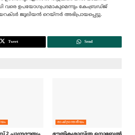
പരിധി വരെ ഉപയോഗപ്രദമാകുമെന്നും കേംബ്രഡ്ജ്
ഡയറക്ടര്‍ ജൂലിയന്‍ റെയ്‌നര്‍ അഭിപ്രായപ്പെട്ടു.
Tweet
Send
രീയം
രാഷ്ട്രാന്തരീയം
സ് 2 ചാന്ദ്രദൗത്യം
ഭൗതികശാസ്ത്ര നൊബേല്‍