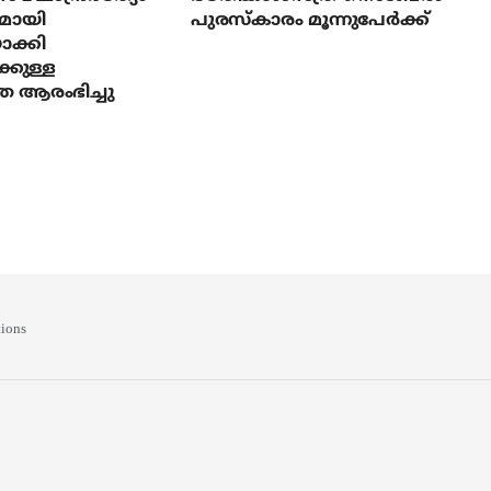
മായി
പുരസ്‌കാരം മൂന്നുപേര്‍ക്ക്
ാക്കി
്കുള്ള
ര ആരംഭിച്ചു
ions