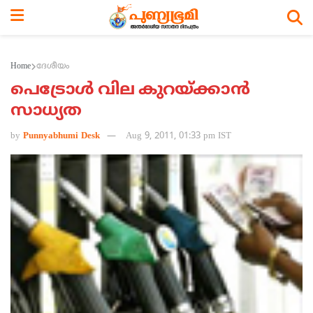
Home
ദേശീയം
പെട്രോള്‍ വില കുറയ്ക്കാന്‍
സാധ്യത
by
Punnyabhumi Desk
Aug 9, 2011, 01:33 pm IST