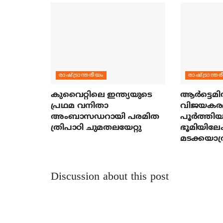
രാഷ്ട്രാന്തരീയം
രാഷ്ട്രാന്ത
കുവൈറ്റിലെ ഇന്ത്യയുടെ
ആര്‍ട്ടെമി
പ്രഥമ വനിതാ
വിജയകര
അംബാസഡറായി പരമിത
പൂര്‍ത്തിയ
ത്രിപാഠി ചുമതലയേറ്റു
ഭൂമിയിലേക
മടക്കയാത്
Discussion about this post