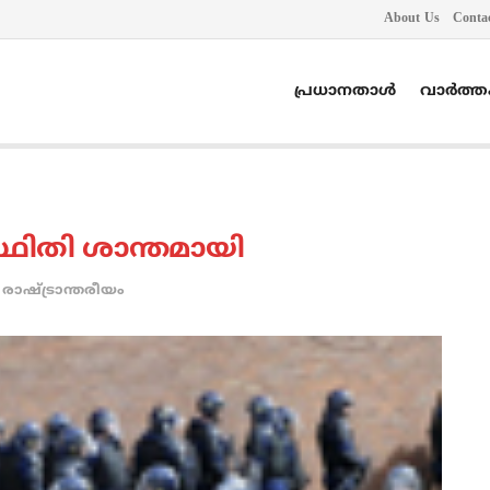
About Us
Conta
പ്രധാനതാൾ
വാർത്
സ്ഥിതി ശാന്തമായി
രാഷ്ട്രാന്തരീയം