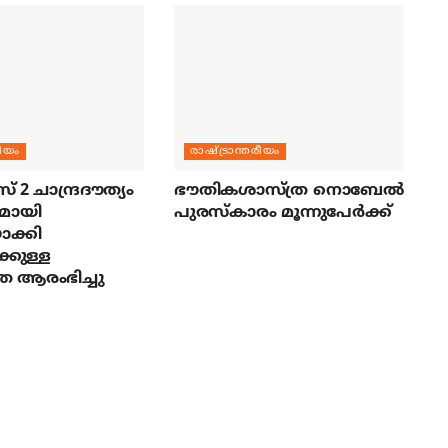
രീയം
രാഷ്ട്രാന്തരീയം
സ് 2 ചാന്ദ്രദൗത്യം
ഭൗതികശാസ്ത്ര നൊബേല്‍
മായി
പുരസ്‌കാരം മൂന്നുപേര്‍ക്ക്
ാക്കി
്കുള്ള
ര ആരംഭിച്ചു