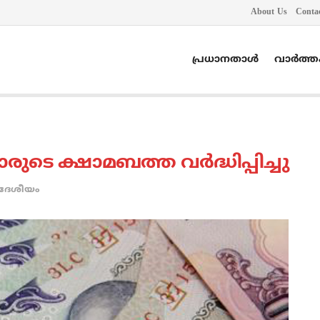
About Us
Conta
പ്രധാനതാൾ
വാർത്
ാരുടെ ക്ഷാമബത്ത വര്‍ദ്ധിപ്പിച്ചു
ദേശീയം