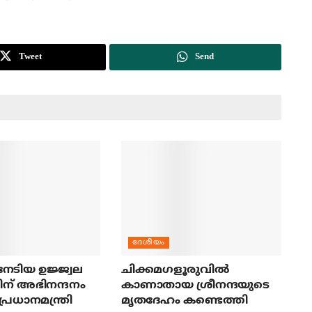
Tweet
Send
ദേശീയം
േടിയ ഉജ്ജ്വല
ചിക്കമഗളൂരുവില്‍
ന് അഭിനന്ദനം
കാണാതായ ശ്രീനന്ദയുടെ
പ്രധാനമന്ത്രി
മൃതദേഹം കണ്ടെത്തി