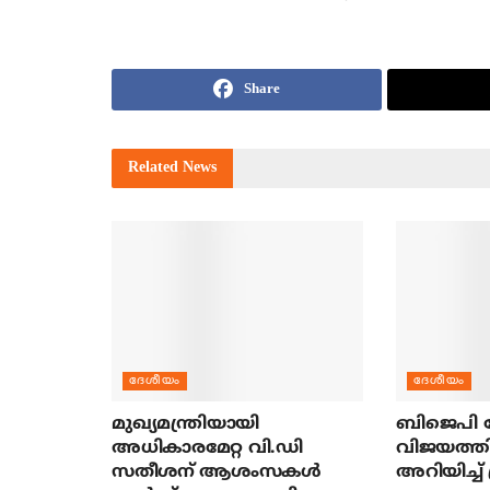
Share
Related
News
ദേശീയം
ദേശീയം
മുഖ്യമന്ത്രിയായി
ബിജെപി ന
അധികാരമേറ്റ വി.ഡി
വിജയത്തി
സതീശന് ആശംസകള്‍
അറിയിച്ച് 