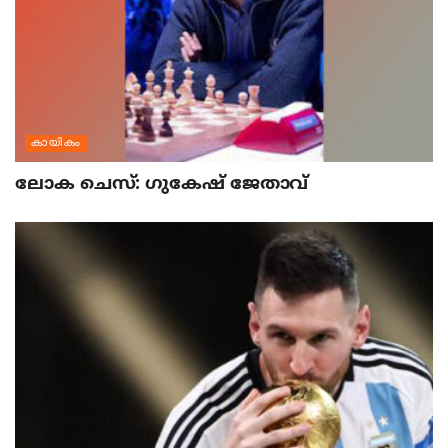
കായികം
ലോക ചെസ്: ഗുകേഷ് ജേതാവ്