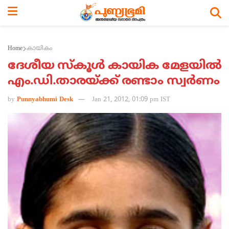
Home
കായികം
ദേശീയ സ്‌കൂള്‍ കായിക മേളയില്‍
എം.ഡി.താരയ്ക്ക് രണ്ടാം സ്വര്‍ണം
by
Punnyabhumi Desk
Jan 21, 2012, 01:09 pm IST