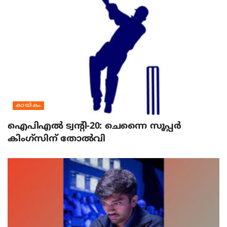
കായികം
ഐപിഎല്‍ ട്വന്റി-20: ചെന്നൈ സൂപ്പര്‍
കിംഗ്‌സിന് തോല്‍വി