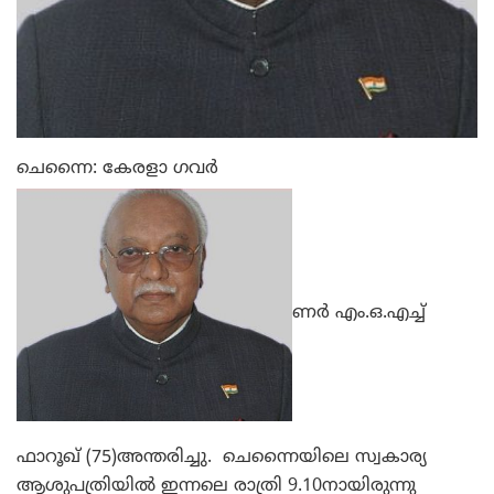
ചെന്നൈ: കേരളാ ഗവര്‍
ണര്‍ എം.ഒ.എച്ച്
ഫാറൂഖ് (75)അന്തരിച്ചു. ചെന്നൈയിലെ സ്വകാര്യ
ആശുപത്രിയില്‍ ഇന്നലെ രാത്രി 9.10നായിരുന്നു