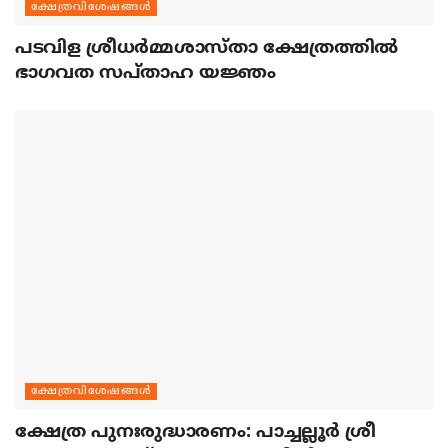
ക്ഷേത്രവിശേഷങ്ങള്‍
പടവിള ശ്രീധര്‍മ്മശാസ്താ ക്ഷേത്രത്തില്‍
ഭാഗവത സപ്താഹ യജ്ഞം
ക്ഷേത്രവിശേഷങ്ങള്‍
ക്ഷേത്ര പുനഃരുദ്ധാരണം: പാച്ചല്ലൂര്‍ ശ്രീ