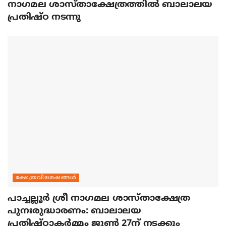
നാഗമല ശാസ്താക്ഷേത്രത്തില്‍ ബാലാലയ
പ്രതിഷ്ഠ നടന്നു
ക്ഷേത്രവിശേഷങ്ങള്‍
പാച്ചല്ലൂര്‍ ശ്രീ നാഗമല ശാസ്താക്ഷേത്ര
പുനഃരുദ്ധാരണം: ബാലാലയ
പ്രതിഷ്ഠാകര്‍മ്മം ജൂണ്‍ 27ന് നടക്കും