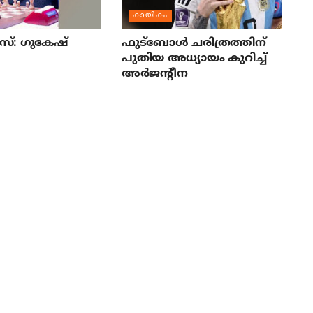
കായികം
്: ഗുകേഷ്
ഫുട്‌ബോള്‍ ചരിത്രത്തിന്
പുതിയ അധ്യായം കുറിച്ച്
അര്‍ജന്റീന