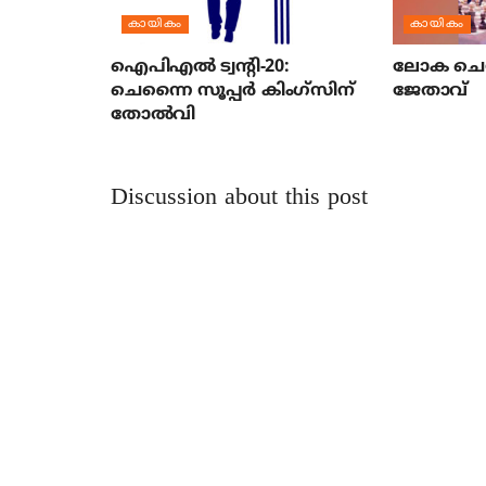
കായികം
കായികം
ഐപിഎല്‍ ട്വന്റി-20:
ലോക ചെസ
ചെന്നൈ സൂപ്പര്‍ കിംഗ്‌സിന്
ജേതാവ്
തോല്‍വി
Discussion about this post