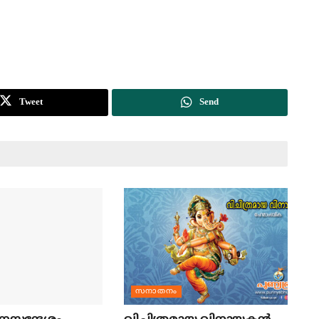
Tweet
Send
സനാതനം