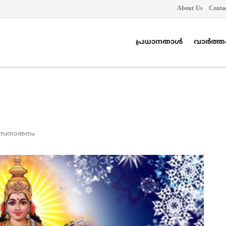
About Us
Conta
പ്രധാനതാൾ
വാർത്
സനാതനം