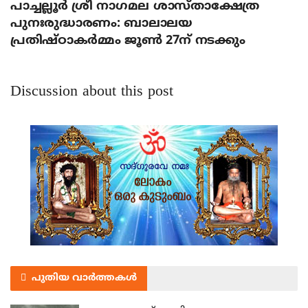
പാച്ചല്ലൂര്‍ ശ്രീ നാഗമല ശാസ്താക്ഷേത്ര
പുനഃരുദ്ധാരണം: ബാലാലയ
പ്രതിഷ്ഠാകര്‍മ്മം ജൂണ്‍ 27ന് നടക്കും
Discussion about this post
പുതിയ വാർത്തകൾ