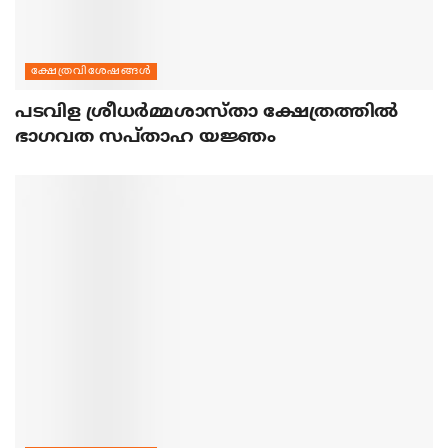
ക്ഷേത്രവിശേഷങ്ങള്‍
പടവിള ശ്രീധര്‍മ്മശാസ്താ ക്ഷേത്രത്തില്‍
ഭാഗവത സപ്താഹ യജ്ഞം