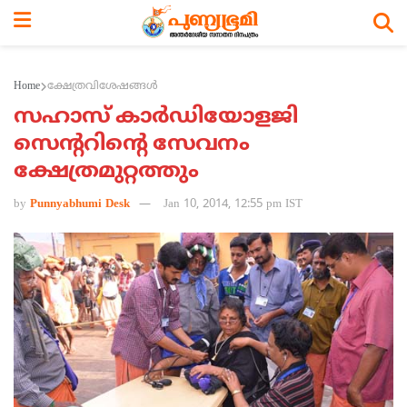
Home
ക്ഷേത്രവിശേഷങ്ങള്‍
സഹാസ് കാര്‍ഡിയോളജി
സെന്ററിന്റെ സേവനം
ക്ഷേത്രമുറ്റത്തും
by
Punnyabhumi Desk
Jan 10, 2014, 12:55 pm IST