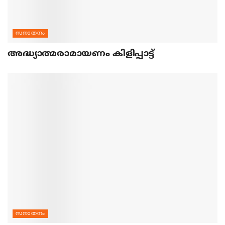
സനാതനം
അദ്ധ്യാത്മരാമായണം കിളിപ്പാട്ട്
സനാതനം