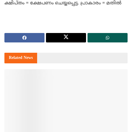
ക്ഷിപ്തം = ക്ഷേപണം ചെയ്യപ്പെട്ട. പ്രാകാരം = മതില്‍
Related
News