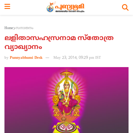
Home
സനാതനം
ലളിതാസഹസ്രനാമ സ്‌തോത്ര
വ്യാഖ്യാനം
by
Punnyabhumi Desk
May 23, 2014, 09:29 pm IST