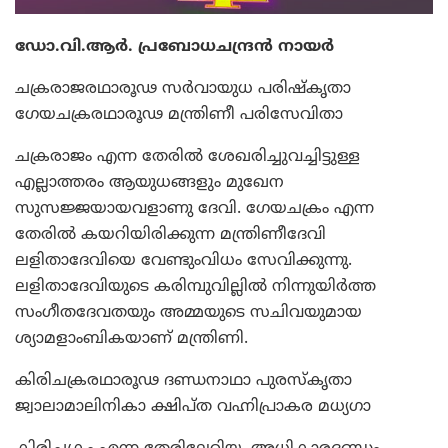
ഡോ.വി.ആര്‍. പ്രബോധചന്ദ്രന്‍ നായര്‍
ചക്രരാജരഥാരൂഢ സര്‍വായുധ പരിഷ്‌കൃതാ
ഗേയചക്രരഥാരൂഢ മന്ത്രിണീ പരിസേവിതാ
ചക്രരാജം എന്ന തേരില്‍ ശേഖരിച്ചുവച്ചിട്ടുള്ള
എല്ലാത്തരം ആയുധങ്ങളും മുഖേന
സുസജ്ജയായവളാണു ദേവി. ഗേയചക്രം എന്ന
തേരില്‍ കയറിയിരിക്കുന്ന മന്ത്രിണീദേവി
ലളിതാദേവിയെ വേണ്ടുംവിധം സേവിക്കുന്നു.
ലളിതാദേവിയുടെ കരിമ്പുവില്ലില്‍ നിന്നുയിര്‍ത്ത
സംഗീതദേവതയും അമ്മയുടെ സചിവയുമായ
ശ്യാമളാംബികയാണ് മന്ത്രിണി.
കിരിചക്രരഥാരൂഢ ദണ്ഡനാഥാ പുരസ്‌കൃതാ
ജ്വാലാമാലിനികാ ക്ഷിപ്ത വഹ്നിപ്രാകര മധ്യഗാ