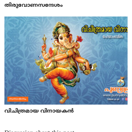
തിരുവോണസന്ദേശം
സനാതനം
വിചിത്രമായ വിനായകന്‍