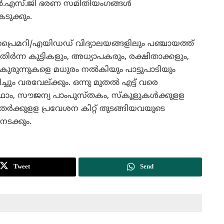
എല്‍.എസ്.ജി ഭരണ സമിതിയംഗങ്ങള്‍
െടുക്കും.
്രൈമറി/എയിഡഡ് വിദ്യാലയങ്ങളിലും പഞ്ചായത്ത്
തിര്‍ന്ന കുട്ടികളും, അധ്യാപകരും, രക്ഷിതാക്കളും,
 കുരുന്നുകളെ മധുരം നല്‍കിയും പാട്ടുപാടിയും
 വരവേല്ക്കും. ഒന്നു മുതല്‍ എട്ട് വരെ
ഫോം, സൗജന്യ പാംപുസ്തകം, സ്‌കൂളുകള്‍ക്കുളള
വാഗതര്‍ക്കുളള പ്രവേശന കിറ്റ് തുടങ്ങിയവയുടെ
ടക്കും.
Tweet
Send