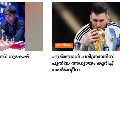
കായികം
്: ഗുകേഷ്
ഫുട്‌ബോള്‍ ചരിത്രത്തിന്
പുതിയ അധ്യായം കുറിച്ച്
അര്‍ജന്റീന