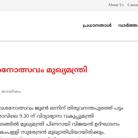
About Us
Conta
പ്രധാനതാൾ
വാർത്
നോത്സവം മുഖ്യമന്ത്രി
കായികം
േശനോത്സവം ജൂണ്‍ ഒന്നിന് തിരുവനന്തപുരത്ത് പട്ടം
ിലെ 9.30 ന് വിദ്യാഭ്യാസ വകുപ്പുമന്ത്രി
ടങ്ങില്‍ മുഖ്യമന്ത്രി പിണറായി വിജയന്‍ ഉദ്ഘാടനം
കംപളളി സുരേന്ദ്രന്‍ മുഖ്യാതിഥിയായിരിക്കും,