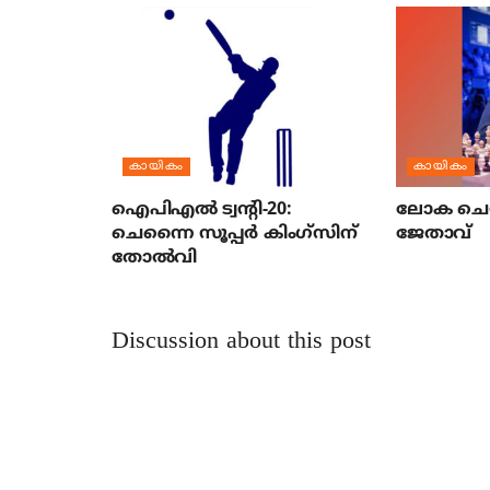
കായികം
കായികം
ഐപിഎല്‍ ട്വന്റി-20:
ലോക ചെസ
ചെന്നൈ സൂപ്പര്‍ കിംഗ്‌സിന്
ജേതാവ്
തോല്‍വി
Discussion about this post