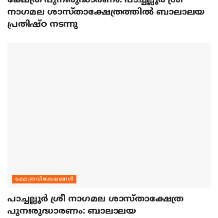
ക്ഷേത്ര പുനഃരുദ്ധാരണം: പാച്ചല്ലൂര്‍ ശ്രീ
നാഗമല ശാസ്താക്ഷേത്രത്തില്‍ ബാലാലയ
പ്രതിഷ്ഠ നടന്നു
ക്ഷേത്രവിശേഷങ്ങള്‍
പാച്ചല്ലൂര്‍ ശ്രീ നാഗമല ശാസ്താക്ഷേത്ര
പുനഃരുദ്ധാരണം: ബാലാലയ