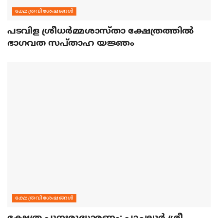
ക്ഷേത്രവിശേഷങ്ങള്‍
പടവിള ശ്രീധര്‍മ്മശാസ്താ ക്ഷേത്രത്തില്‍
ഭാഗവത സപ്താഹ യജ്ഞം
ക്ഷേത്രവിശേഷങ്ങള്‍